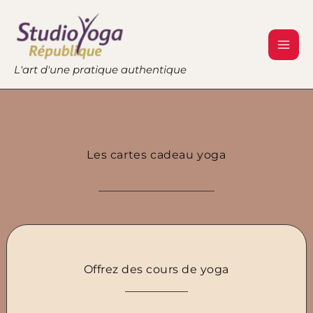
Aller
au
contenu
L'art d'une pratique authentique
Les cartes cadeau yoga
Offrez des cours de yoga